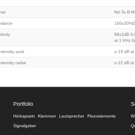
net
Nd-Te-B M
edance
150±20%Ω 
tivity
88±2dB S.
at 1 KHz 0
ntensity axial
≥-19 dB a
ntensity radial
≥-22 dB at
Portfolio
S
Hörkapseln
Klemmen
Lautsprecher
Piezoelemente
W
Signalgeber
Qu