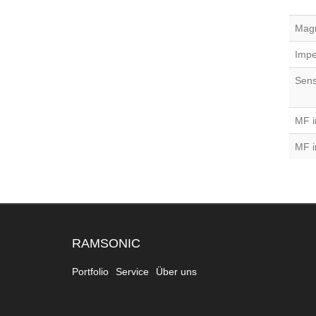
Mag
Imp
Sensi
MF i
MF i
RAMSONIC
Portfolio
Service
Über uns