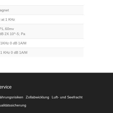
agnet
at 1 KHz
P.L.60mv
dB 2X 10^-5; Pa
t 1KHz 0 dB 1A/M
 1 KHz 0 dB 1A/M
ervice
ährungsrisiken
Zollabwicklung
Luft- und Seefracht
alitätssicherung