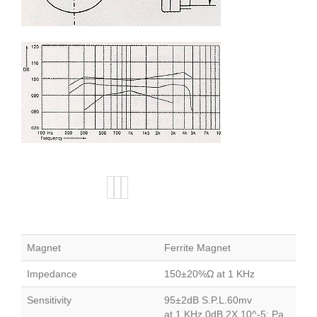
Magnet
Ferrite Magnet
Impedance
150±20%Ω at 1 KHz
Sensitivity
95±2dB S.P.L.60mv
at 1 KHz 0dB 2X 10^-5; Pa