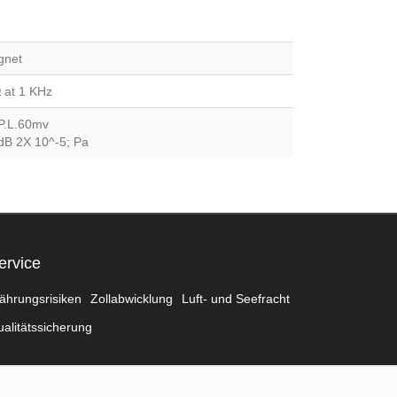
gnet
at 1 KHz
P.L.60mv
dB 2X 10^-5; Pa
ervice
ährungsrisiken
Zollabwicklung
Luft- und Seefracht
alitätssicherung