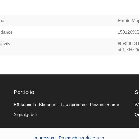
net
Ferrite Ma
edance
150±20%Ω 
tivity
98±3dB S.
at 1 KHz 0
Portfolio
S
Hörkapseln
Klemmen
Lautsprecher
Piezoelemente
W
Signalgeber
Qu
Impressum
Datenschutzerklaerung