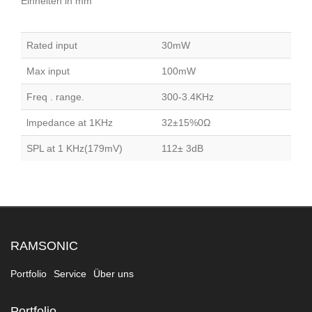
Einheiten in mm
Rated input
30mW
Max input
100mW
Freq . range.
300-3.4KHz
lmpedance at 1KHz
32±15%0Ω
SPL at 1 KHz(179mV)
112± 3dB
RAMSONIC
Portfolio
Service
Über uns
Portfolio